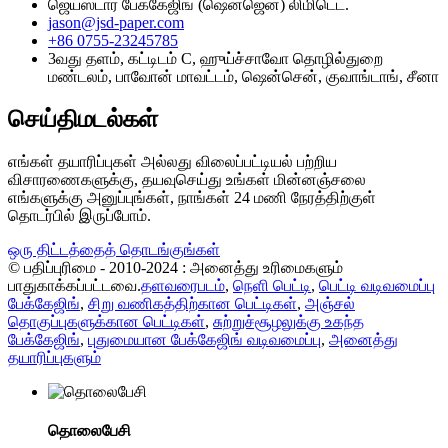
ஜெய்ஸ்டார் பேக்கேஜிங் (ஷென்ஜென்) லிமிடெட்.
jason@jsd-paper.com
+86 0755-23245785
3வது தளம், கட்டிடம் C, ஹுய்ச்சாவோ தொழில்துறை
மண்டலம், பாவோன் மாவட்டம், ஷென்சென், குவாங்டாங், சீனா
செய்திமடல்கள்
எங்கள் தயாரிப்புகள் அல்லது விலைப்பட்டியல் பற்றிய
விசாரணைகளுக்கு, தயவுசெய்து உங்கள் மின்னஞ்சலை
எங்களுக்கு அனுப்புங்கள், நாங்கள் 24 மணி நேரத்திற்குள்
தொடர்பில் இருப்போம்.
ஒரு திட்டத்தைத் தொடங்குங்கள்
© பதிப்புரிமை - 2010-2024 : அனைத்து உரிமைகளும்
பாதுகாக்கப்பட்டவை.
தளவரைபடம்
,
நெளி பெட்டி
,
பெட்டி வடிவமைப்பு
பேக்கேஜிங்
,
சிறு வணிகத்திற்கான பெட்டிகள்
,
அஞ்சல்
தொகுப்புகளுக்கான பெட்டிகள்
,
சுற்றுச்சூழலுக்கு உகந்த
பேக்கேஜிங்
,
புதுமையான பேக்கேஜிங் வடிவமைப்பு
,
அனைத்து
தயாரிப்புகளும்
தொலைபேசி