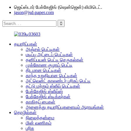
ஜெய்ஸ்டார் பேக்கேஜிங் (ஷென்ஜென்) லிமிடெட்.
jason@jsd-paper.com
தயாரிப்புகள்
அஞ்சல் பெட்டிகள்
மடிப்பு அட்டைப் பெட்டிகள்
தனிப்பயன் பெட்டி செருகல்கள்
முக்கோண குழாய் பெட்டி
திடமான பெட்டிகள்
காந்த உறுதியான பெட்டிகள்
அட்வென்ட் காலண்டர் பரிசுப் பெட்டி
தட்டு மற்றும் ஸ்லீவ் பெட்டிகள்
பேக்கேஜிங் ஸ்லீவ்ஸ்
பேக்கேஜிங் ஸ்டிக்கர்கள்
காகிதப் பைகள்
அனைத்து தயாரிப்புகளையும் ஆராயுங்கள்
தொழில்கள்
நிலைத்தன்மை
மின் வணிகம்
பரிசு