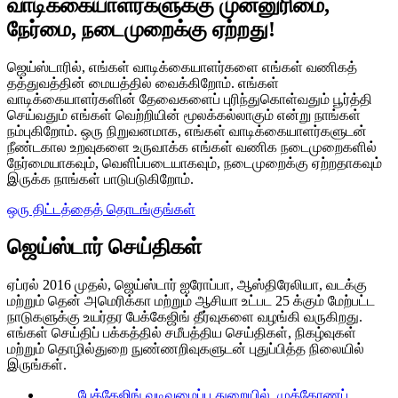
வாடிக்கையாளர்களுக்கு முன்னுரிமை,
நேர்மை, நடைமுறைக்கு ஏற்றது!
ஜெய்ஸ்டாரில், எங்கள் வாடிக்கையாளர்களை எங்கள் வணிகத்
தத்துவத்தின் மையத்தில் வைக்கிறோம். எங்கள்
வாடிக்கையாளர்களின் தேவைகளைப் புரிந்துகொள்வதும் பூர்த்தி
செய்வதும் எங்கள் வெற்றியின் மூலக்கல்லாகும் என்று நாங்கள்
நம்புகிறோம். ஒரு நிறுவனமாக, எங்கள் வாடிக்கையாளர்களுடன்
நீண்டகால உறவுகளை உருவாக்க எங்கள் வணிக நடைமுறைகளில்
நேர்மையாகவும், வெளிப்படையாகவும், நடைமுறைக்கு ஏற்றதாகவும்
இருக்க நாங்கள் பாடுபடுகிறோம்.
ஒரு திட்டத்தைத் தொடங்குங்கள்
ஜெய்ஸ்டார் செய்திகள்
ஏப்ரல் 2016 முதல், ஜெய்ஸ்டார் ஐரோப்பா, ஆஸ்திரேலியா, வடக்கு
மற்றும் தென் அமெரிக்கா மற்றும் ஆசியா உட்பட 25 க்கும் மேற்பட்ட
நாடுகளுக்கு உயர்தர பேக்கேஜிங் தீர்வுகளை வழங்கி வருகிறது.
எங்கள் செய்திப் பக்கத்தில் சமீபத்திய செய்திகள், நிகழ்வுகள்
மற்றும் தொழில்துறை நுண்ணறிவுகளுடன் புதுப்பித்த நிலையில்
இருங்கள்.
பேக்கேஜிங் வடிவமைப்பு துறையில், முக்கோணப்