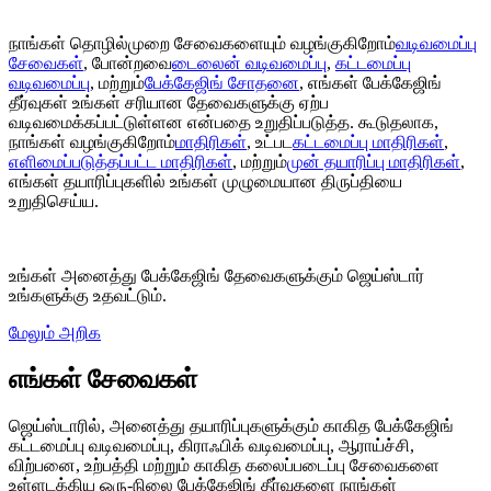
நாங்கள் தொழில்முறை சேவைகளையும் வழங்குகிறோம்
வடிவமைப்பு
சேவைகள்
, போன்றவை
டைலைன் வடிவமைப்பு
,
கட்டமைப்பு
வடிவமைப்பு
, மற்றும்
பேக்கேஜிங் சோதனை
, எங்கள் பேக்கேஜிங்
தீர்வுகள் உங்கள் சரியான தேவைகளுக்கு ஏற்ப
வடிவமைக்கப்பட்டுள்ளன என்பதை உறுதிப்படுத்த. கூடுதலாக,
நாங்கள் வழங்குகிறோம்
மாதிரிகள்
, உட்பட
கட்டமைப்பு மாதிரிகள்
,
எளிமைப்படுத்தப்பட்ட மாதிரிகள்
, மற்றும்
முன் தயாரிப்பு மாதிரிகள்
,
எங்கள் தயாரிப்புகளில் உங்கள் முழுமையான திருப்தியை
உறுதிசெய்ய.
உங்கள் அனைத்து பேக்கேஜிங் தேவைகளுக்கும் ஜெய்ஸ்டார்
உங்களுக்கு உதவட்டும்.
மேலும் அறிக
எங்கள் சேவைகள்
ஜெய்ஸ்டாரில், அனைத்து தயாரிப்புகளுக்கும் காகித பேக்கேஜிங்
கட்டமைப்பு வடிவமைப்பு, கிராஃபிக் வடிவமைப்பு, ஆராய்ச்சி,
விற்பனை, உற்பத்தி மற்றும் காகித கலைப்படைப்பு சேவைகளை
உள்ளடக்கிய ஒரு-நிலை பேக்கேஜிங் தீர்வுகளை நாங்கள்