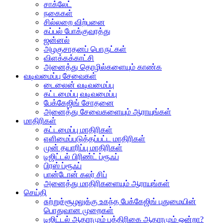
சாக்லேட்
நகைகள்
சில்லறை விற்பனை
கப்பல் போக்குவரத்து
ஜன்னல்
அழகுசாதனப் பொருட்கள்
விளக்கக்காட்சி
அனைத்து தொழில்களையும் காண்க
வடிவமைப்பு சேவைகள்
டைலைன் வடிவமைப்பு
கட்டமைப்பு வடிவமைப்பு
பேக்கேஜிங் சோதனை
அனைத்து சேவைகளையும் ஆராயுங்கள்
மாதிரிகள்
கட்டமைப்பு மாதிரிகள்
எளிமைப்படுத்தப்பட்ட மாதிரிகள்
முன் தயாரிப்பு மாதிரிகள்
டிஜிட்டல் பிரிண்ட் ப்ரூஃப்
பிரஸ் ப்ரூஃப்
பான்டோன் கலர் சிப்
அனைத்து மாதிரிகளையும் ஆராயுங்கள்
செய்தி
சுற்றுச்சூழலுக்கு உகந்த பேக்கேஜிங் புதுமையின்
பொதுவான முறைகள்
டிஜிட்டல் ஆதாரமும் பத்திரிகை ஆதாரமும் ஒன்றா?