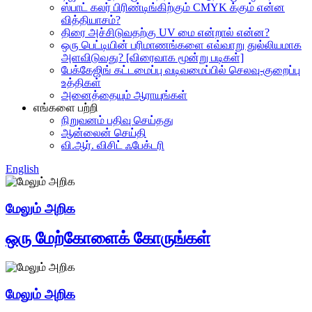
ஸ்பாட் கலர் பிரிண்டிங்கிற்கும் CMYK க்கும் என்ன
வித்தியாசம்?
திரை அச்சிடுவதற்கு UV மை என்றால் என்ன?
ஒரு பெட்டியின் பரிமாணங்களை எவ்வாறு துல்லியமாக
அளவிடுவது? [விரைவாக மூன்று படிகள்]
பேக்கேஜிங் கட்டமைப்பு வடிவமைப்பில் செலவு-குறைப்பு
உத்திகள்
அனைத்தையும் ஆராயுங்கள்
எங்களை பற்றி
நிறுவனம் பதிவு செய்தது
ஆன்லைன் செய்தி
வி.ஆர். விசிட் ஃபேக்டரி
English
மேலும் அறிக
ஒரு மேற்கோளைக் கோருங்கள்
மேலும் அறிக