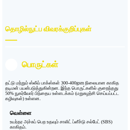
தொழில்நுட்ப விவரக்குறிப்புகள்
பொருட்கள்
தட்டு மற்றும் ஸ்லீவ் பாக்ஸ்கள் 300-400gsm நிலையான காகித
தடிமன் பயன்படுத்துகின்றன. இந்த பொருட்களில் குறைந்தது
50% நுகர்வோர் பிந்தைய உள்ளடக்கம் (மறுசுழற்சி செய்யப்பட்ட
கழிவுகள்) உள்ளன.
வெள்ளை
உயர்தர அச்சுப் பெற உதவும் சாலிட் ப்ளீச்டு சல்பேட் (SBS)
காகிதம்.