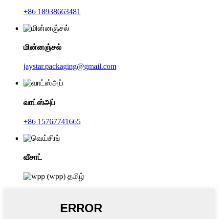
+86 18938663481
மின்னஞ்சல்
jaystar.packaging@gmail.com
வாட்ஸ்அப்
+86 15767741665
வீசாட்