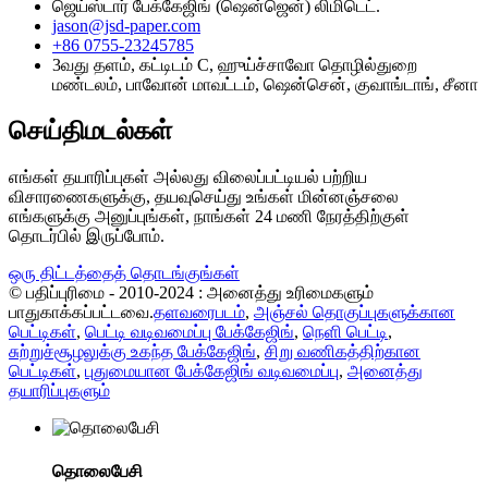
ஜெய்ஸ்டார் பேக்கேஜிங் (ஷென்ஜென்) லிமிடெட்.
jason@jsd-paper.com
+86 0755-23245785
3வது தளம், கட்டிடம் C, ஹுய்ச்சாவோ தொழில்துறை
மண்டலம், பாவோன் மாவட்டம், ஷென்சென், குவாங்டாங், சீனா
செய்திமடல்கள்
எங்கள் தயாரிப்புகள் அல்லது விலைப்பட்டியல் பற்றிய
விசாரணைகளுக்கு, தயவுசெய்து உங்கள் மின்னஞ்சலை
எங்களுக்கு அனுப்புங்கள், நாங்கள் 24 மணி நேரத்திற்குள்
தொடர்பில் இருப்போம்.
ஒரு திட்டத்தைத் தொடங்குங்கள்
© பதிப்புரிமை - 2010-2024 : அனைத்து உரிமைகளும்
பாதுகாக்கப்பட்டவை.
தளவரைபடம்
,
அஞ்சல் தொகுப்புகளுக்கான
பெட்டிகள்
,
பெட்டி வடிவமைப்பு பேக்கேஜிங்
,
நெளி பெட்டி
,
சுற்றுச்சூழலுக்கு உகந்த பேக்கேஜிங்
,
சிறு வணிகத்திற்கான
பெட்டிகள்
,
புதுமையான பேக்கேஜிங் வடிவமைப்பு
,
அனைத்து
தயாரிப்புகளும்
தொலைபேசி