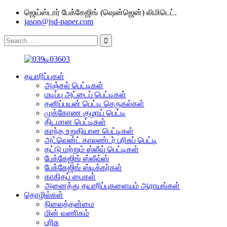
ஜெய்ஸ்டார் பேக்கேஜிங் (ஷென்ஜென்) லிமிடெட்.
jason@jsd-paper.com
தயாரிப்புகள்
அஞ்சல் பெட்டிகள்
மடிப்பு அட்டைப் பெட்டிகள்
தனிப்பயன் பெட்டி செருகல்கள்
முக்கோண குழாய் பெட்டி
திடமான பெட்டிகள்
காந்த உறுதியான பெட்டிகள்
அட்வென்ட் காலண்டர் பரிசுப் பெட்டி
தட்டு மற்றும் ஸ்லீவ் பெட்டிகள்
பேக்கேஜிங் ஸ்லீவ்ஸ்
பேக்கேஜிங் ஸ்டிக்கர்கள்
காகிதப் பைகள்
அனைத்து தயாரிப்புகளையும் ஆராயுங்கள்
தொழில்கள்
நிலைத்தன்மை
மின் வணிகம்
பரிசு