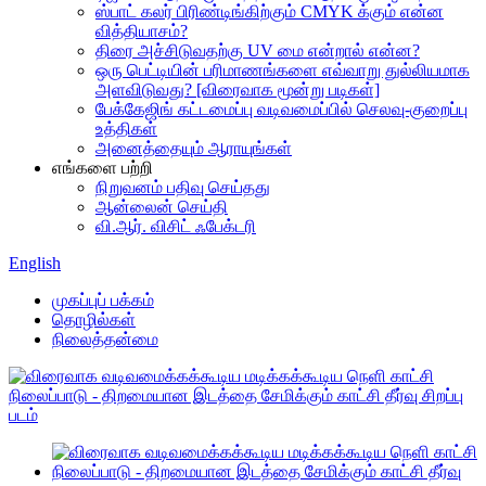
ஸ்பாட் கலர் பிரிண்டிங்கிற்கும் CMYK க்கும் என்ன
வித்தியாசம்?
திரை அச்சிடுவதற்கு UV மை என்றால் என்ன?
ஒரு பெட்டியின் பரிமாணங்களை எவ்வாறு துல்லியமாக
அளவிடுவது? [விரைவாக மூன்று படிகள்]
பேக்கேஜிங் கட்டமைப்பு வடிவமைப்பில் செலவு-குறைப்பு
உத்திகள்
அனைத்தையும் ஆராயுங்கள்
எங்களை பற்றி
நிறுவனம் பதிவு செய்தது
ஆன்லைன் செய்தி
வி.ஆர். விசிட் ஃபேக்டரி
English
முகப்புப் பக்கம்
தொழில்கள்
நிலைத்தன்மை