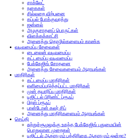
சாக்லேட்
நகைகள்
சில்லறை விற்பனை
கப்பல் போக்குவரத்து
ஜன்னல்
அழகுசாதனப் பொருட்கள்
விளக்கக்காட்சி
அனைத்து தொழில்களையும் காண்க
வடிவமைப்பு சேவைகள்
டைலைன் வடிவமைப்பு
கட்டமைப்பு வடிவமைப்பு
பேக்கேஜிங் சோதனை
அனைத்து சேவைகளையும் ஆராயுங்கள்
மாதிரிகள்
கட்டமைப்பு மாதிரிகள்
எளிமைப்படுத்தப்பட்ட மாதிரிகள்
முன் தயாரிப்பு மாதிரிகள்
டிஜிட்டல் பிரிண்ட் ப்ரூஃப்
பிரஸ் ப்ரூஃப்
பான்டோன் கலர் சிப்
அனைத்து மாதிரிகளையும் ஆராயுங்கள்
செய்தி
சுற்றுச்சூழலுக்கு உகந்த பேக்கேஜிங் புதுமையின்
பொதுவான முறைகள்
டிஜிட்டல் ஆதாரமும் பத்திரிகை ஆதாரமும் ஒன்றா?