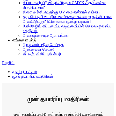
ஸ்பாட் கலர் பிரிண்டிங்கிற்கும் CMYK க்கும் என்ன
வித்தியாசம்?
திரை அச்சிடுவதற்கு UV மை என்றால் என்ன?
ஒரு பெட்டியின் பரிமாணங்களை எவ்வாறு துல்லியமாக
அளவிடுவது? [விரைவாக மூன்று படிகள்]
பேக்கேஜிங் கட்டமைப்பு வடிவமைப்பில் செலவு-குறைப்பு
உத்திகள்
அனைத்தையும் ஆராயுங்கள்
எங்களை பற்றி
நிறுவனம் பதிவு செய்தது
ஆன்லைன் செய்தி
வி.ஆர். விசிட் ஃபேக்டரி
English
முகப்புப் பக்கம்
முன் தயாரிப்பு மாதிரிகள்
முன் தயாரிப்பு மாதிரிகள்
முன் தயாரிப்பு மாதிரிகள் என்பது உற்பத்தி வசதிகளைப்