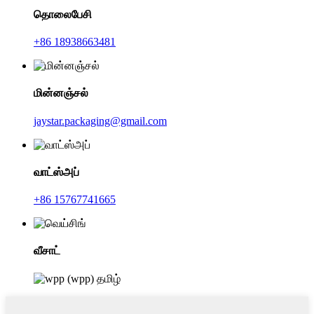
தொலைபேசி
+86 18938663481
மின்னஞ்சல்
jaystar.packaging@gmail.com
வாட்ஸ்அப்
+86 15767741665
வீசாட்