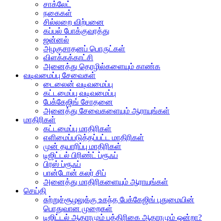
சாக்லேட்
நகைகள்
சில்லறை விற்பனை
கப்பல் போக்குவரத்து
ஜன்னல்
அழகுசாதனப் பொருட்கள்
விளக்கக்காட்சி
அனைத்து தொழில்களையும் காண்க
வடிவமைப்பு சேவைகள்
டைலைன் வடிவமைப்பு
கட்டமைப்பு வடிவமைப்பு
பேக்கேஜிங் சோதனை
அனைத்து சேவைகளையும் ஆராயுங்கள்
மாதிரிகள்
கட்டமைப்பு மாதிரிகள்
எளிமைப்படுத்தப்பட்ட மாதிரிகள்
முன் தயாரிப்பு மாதிரிகள்
டிஜிட்டல் பிரிண்ட் ப்ரூஃப்
பிரஸ் ப்ரூஃப்
பான்டோன் கலர் சிப்
அனைத்து மாதிரிகளையும் ஆராயுங்கள்
செய்தி
சுற்றுச்சூழலுக்கு உகந்த பேக்கேஜிங் புதுமையின்
பொதுவான முறைகள்
டிஜிட்டல் ஆதாரமும் பத்திரிகை ஆதாரமும் ஒன்றா?