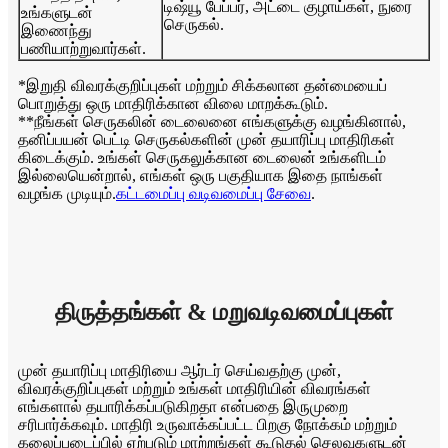
டிஷ்யூ பேப்பர், அட்டை குழாய்கள், நுரை
உங்களுடன்
செருகல்.
இணைந்து
பணியாற்றுவார்கள்.
*இறுதி விவரக்குறிப்புகள் மற்றும் சிக்கலான தன்மையைப்
பொறுத்து ஒரு மாதிரிக்கான விலை மாறக்கூடும்.
**நீங்கள் செருகலின் டைலைனை எங்களுக்கு வழங்கினால்,
தனிப்பயன் பெட்டி செருகல்களின் முன் தயாரிப்பு மாதிரிகள்
கிடைக்கும். உங்கள் செருகலுக்கான டைலைன் உங்களிடம்
இல்லையென்றால், எங்கள் ஒரு பகுதியாக இதை நாங்கள்
வழங்க முடியும்.
கட்டமைப்பு வடிவமைப்பு சேவை
.
திருத்தங்கள் & மறுவடிவமைப்புகள்
முன் தயாரிப்பு மாதிரியை ஆர்டர் செய்வதற்கு முன்,
விவரக்குறிப்புகள் மற்றும் உங்கள் மாதிரியின் விவரங்கள்
எங்களால் தயாரிக்கப்படுகிறதா என்பதை இருமுறை
சரிபார்க்கவும். மாதிரி உருவாக்கப்பட்ட பிறகு நோக்கம் மற்றும்
கலைப்படைப்பில் ஏற்படும் மாற்றங்கள் கூடுதல் செலவுகளுடன்