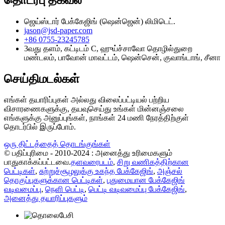
ஜெய்ஸ்டார் பேக்கேஜிங் (ஷென்ஜென்) லிமிடெட்.
jason@jsd-paper.com
+86 0755-23245785
3வது தளம், கட்டிடம் C, ஹுய்ச்சாவோ தொழில்துறை
மண்டலம், பாவோன் மாவட்டம், ஷென்சென், குவாங்டாங், சீனா
செய்திமடல்கள்
எங்கள் தயாரிப்புகள் அல்லது விலைப்பட்டியல் பற்றிய
விசாரணைகளுக்கு, தயவுசெய்து உங்கள் மின்னஞ்சலை
எங்களுக்கு அனுப்புங்கள், நாங்கள் 24 மணி நேரத்திற்குள்
தொடர்பில் இருப்போம்.
ஒரு திட்டத்தைத் தொடங்குங்கள்
© பதிப்புரிமை - 2010-2024 : அனைத்து உரிமைகளும்
பாதுகாக்கப்பட்டவை.
தளவரைபடம்
,
சிறு வணிகத்திற்கான
பெட்டிகள்
,
சுற்றுச்சூழலுக்கு உகந்த பேக்கேஜிங்
,
அஞ்சல்
தொகுப்புகளுக்கான பெட்டிகள்
,
புதுமையான பேக்கேஜிங்
வடிவமைப்பு
,
நெளி பெட்டி
,
பெட்டி வடிவமைப்பு பேக்கேஜிங்
,
அனைத்து தயாரிப்புகளும்