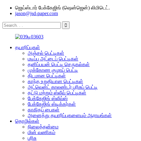
ஜெய்ஸ்டார் பேக்கேஜிங் (ஷென்ஜென்) லிமிடெட்.
jason@jsd-paper.com
தயாரிப்புகள்
அஞ்சல் பெட்டிகள்
மடிப்பு அட்டைப் பெட்டிகள்
தனிப்பயன் பெட்டி செருகல்கள்
முக்கோண குழாய் பெட்டி
திடமான பெட்டிகள்
காந்த உறுதியான பெட்டிகள்
அட்வென்ட் காலண்டர் பரிசுப் பெட்டி
தட்டு மற்றும் ஸ்லீவ் பெட்டிகள்
பேக்கேஜிங் ஸ்லீவ்ஸ்
பேக்கேஜிங் ஸ்டிக்கர்கள்
காகிதப் பைகள்
அனைத்து தயாரிப்புகளையும் ஆராயுங்கள்
தொழில்கள்
நிலைத்தன்மை
மின் வணிகம்
பரிசு