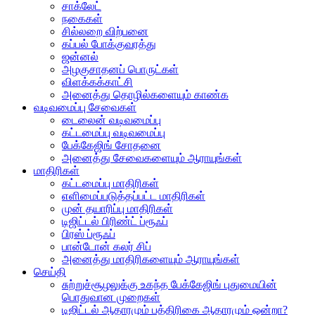
சாக்லேட்
நகைகள்
சில்லறை விற்பனை
கப்பல் போக்குவரத்து
ஜன்னல்
அழகுசாதனப் பொருட்கள்
விளக்கக்காட்சி
அனைத்து தொழில்களையும் காண்க
வடிவமைப்பு சேவைகள்
டைலைன் வடிவமைப்பு
கட்டமைப்பு வடிவமைப்பு
பேக்கேஜிங் சோதனை
அனைத்து சேவைகளையும் ஆராயுங்கள்
மாதிரிகள்
கட்டமைப்பு மாதிரிகள்
எளிமைப்படுத்தப்பட்ட மாதிரிகள்
முன் தயாரிப்பு மாதிரிகள்
டிஜிட்டல் பிரிண்ட் ப்ரூஃப்
பிரஸ் ப்ரூஃப்
பான்டோன் கலர் சிப்
அனைத்து மாதிரிகளையும் ஆராயுங்கள்
செய்தி
சுற்றுச்சூழலுக்கு உகந்த பேக்கேஜிங் புதுமையின்
பொதுவான முறைகள்
டிஜிட்டல் ஆதாரமும் பத்திரிகை ஆதாரமும் ஒன்றா?