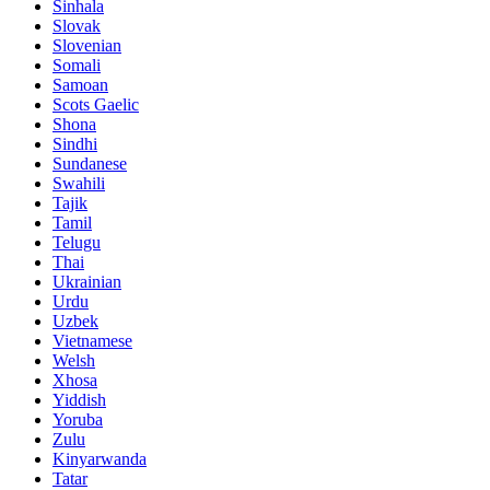
Sinhala
Slovak
Slovenian
Somali
Samoan
Scots Gaelic
Shona
Sindhi
Sundanese
Swahili
Tajik
Tamil
Telugu
Thai
Ukrainian
Urdu
Uzbek
Vietnamese
Welsh
Xhosa
Yiddish
Yoruba
Zulu
Kinyarwanda
Tatar