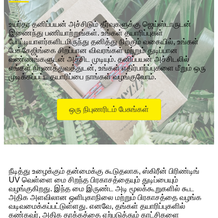
உயர்தர தனிப்பயன் அச்சிடும் தீர்வுகளுக்கு ஜெய்ஸ்டாருடன்
இணைந்து பணியாற்றுங்கள். உங்கள் தயாரிப்புகள்
போட்டியாளர்களிடமிருந்து தனித்து நிற்கும் வகையில், உங்கள்
பேக்கேஜிங்கை சிறப்பான விவரங்கள் மற்றும் துடிப்பான
வண்ணங்களுடன் அச்சிட முடியும். தனிப்பயன் அச்சிடலில்
எங்கள் நிபுணத்துவத்துடன், உங்கள் எதிர்பார்ப்புகளை மீறும் ஒரு
முடிக்கப்பட்ட தயாரிப்பை நாங்கள் வழங்குவோம்.
ஒரு நிபுணரிடம் பேசுங்கள்
நீடித்து உழைக்கும் தன்மைக்கு கூடுதலாக, ஸ்கிரீன் பிரிண்டிங்
UV வெள்ளை மை சிறந்த பிரகாசத்தையும் துடிப்பையும்
வழங்குகிறது. இந்த மை இருண்ட அடி மூலக்கூறுகளில் கூட
அதிக அளவிலான ஒளிபுகாநிலை மற்றும் பிரகாசத்தை வழங்க
வடிவமைக்கப்பட்டுள்ளது. எனவே, தங்கள் தயாரிப்புகளில்
கண்கவர், அதிக தாக்கத்தை ஏற்படுத்தும் காட்சிகளை