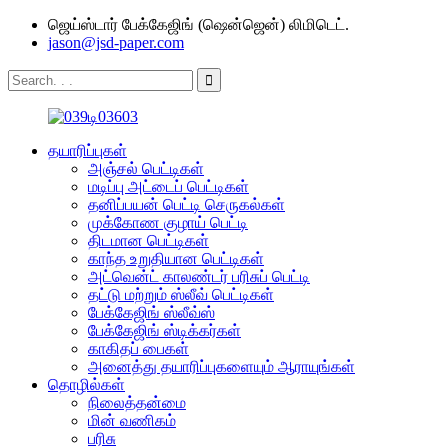
ஜெய்ஸ்டார் பேக்கேஜிங் (ஷென்ஜென்) லிமிடெட்.
jason@jsd-paper.com
தயாரிப்புகள்
அஞ்சல் பெட்டிகள்
மடிப்பு அட்டைப் பெட்டிகள்
தனிப்பயன் பெட்டி செருகல்கள்
முக்கோண குழாய் பெட்டி
திடமான பெட்டிகள்
காந்த உறுதியான பெட்டிகள்
அட்வென்ட் காலண்டர் பரிசுப் பெட்டி
தட்டு மற்றும் ஸ்லீவ் பெட்டிகள்
பேக்கேஜிங் ஸ்லீவ்ஸ்
பேக்கேஜிங் ஸ்டிக்கர்கள்
காகிதப் பைகள்
அனைத்து தயாரிப்புகளையும் ஆராயுங்கள்
தொழில்கள்
நிலைத்தன்மை
மின் வணிகம்
பரிசு