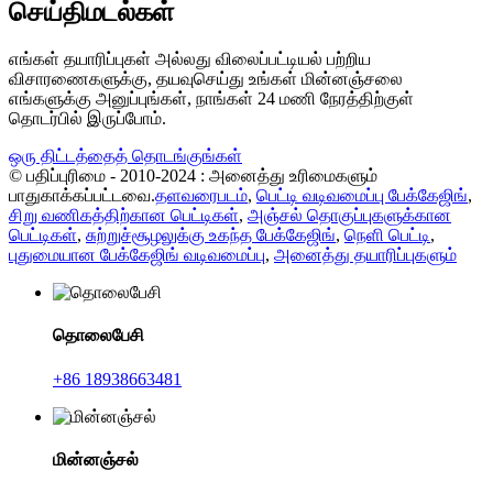
செய்திமடல்கள்
எங்கள் தயாரிப்புகள் அல்லது விலைப்பட்டியல் பற்றிய
விசாரணைகளுக்கு, தயவுசெய்து உங்கள் மின்னஞ்சலை
எங்களுக்கு அனுப்புங்கள், நாங்கள் 24 மணி நேரத்திற்குள்
தொடர்பில் இருப்போம்.
ஒரு திட்டத்தைத் தொடங்குங்கள்
© பதிப்புரிமை - 2010-2024 : அனைத்து உரிமைகளும்
பாதுகாக்கப்பட்டவை.
தளவரைபடம்
,
பெட்டி வடிவமைப்பு பேக்கேஜிங்
,
சிறு வணிகத்திற்கான பெட்டிகள்
,
அஞ்சல் தொகுப்புகளுக்கான
பெட்டிகள்
,
சுற்றுச்சூழலுக்கு உகந்த பேக்கேஜிங்
,
நெளி பெட்டி
,
புதுமையான பேக்கேஜிங் வடிவமைப்பு
,
அனைத்து தயாரிப்புகளும்
தொலைபேசி
+86 18938663481
மின்னஞ்சல்