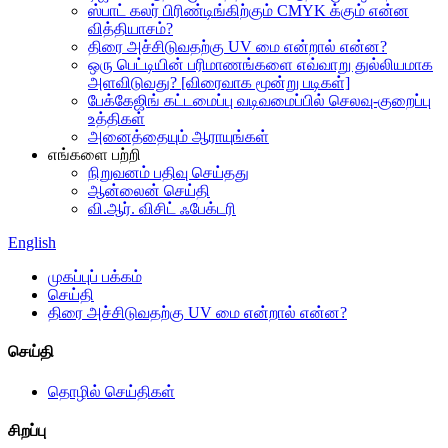
ஸ்பாட் கலர் பிரிண்டிங்கிற்கும் CMYK க்கும் என்ன
வித்தியாசம்?
திரை அச்சிடுவதற்கு UV மை என்றால் என்ன?
ஒரு பெட்டியின் பரிமாணங்களை எவ்வாறு துல்லியமாக
அளவிடுவது? [விரைவாக மூன்று படிகள்]
பேக்கேஜிங் கட்டமைப்பு வடிவமைப்பில் செலவு-குறைப்பு
உத்திகள்
அனைத்தையும் ஆராயுங்கள்
எங்களை பற்றி
நிறுவனம் பதிவு செய்தது
ஆன்லைன் செய்தி
வி.ஆர். விசிட் ஃபேக்டரி
English
முகப்புப் பக்கம்
செய்தி
திரை அச்சிடுவதற்கு UV மை என்றால் என்ன?
செய்தி
தொழில் செய்திகள்
சிறப்பு