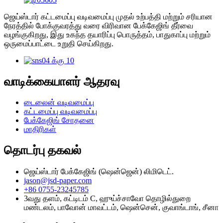
ஜெய்ஸ்டார் கட்டமைப்பு வடிவமைப்பு முதல் உற்பத்தி மற்றும் சரியான
நேரத்தில் போக்குவரத்து வரை விரிவான பேக்கேஜிங் தீர்வை
வழங்குகிறது, இது உகந்த தயாரிப்பு பொருத்தம், பாதுகாப்பு மற்றும்
ஒருமைப்பாட்டை உறுதி செய்கிறது.
வாடிக்கையாளர் ஆதரவு
டைலைன் வடிவமைப்பு
கட்டமைப்பு வடிவமைப்பு
பேக்கேஜிங் சோதனை
மாதிரிகள்
தொடர்பு தகவல்
ஜெய்ஸ்டார் பேக்கேஜிங் (ஷென்ஜென்) லிமிடெட்.
jason@jsd-paper.com
+86 0755-23245785
3வது தளம், கட்டிடம் C, ஹுய்ச்சாவோ தொழில்துறை
மண்டலம், பாவோன் மாவட்டம், ஷென்சென், குவாங்டாங், சீனா