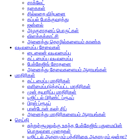
சாக்லேட்
நகைகள்
சில்லறை விற்பனை
கப்பல் போக்குவரத்து
ஜன்னல்
அழகுசாதனப் பொருட்கள்
விளக்கக்காட்சி
அனைத்து தொழில்களையும் காண்க
வடிவமைப்பு சேவைகள்
டைலைன் வடிவமைப்பு
கட்டமைப்பு வடிவமைப்பு
பேக்கேஜிங் சோதனை
அனைத்து சேவைகளையும் ஆராயுங்கள்
மாதிரிகள்
கட்டமைப்பு மாதிரிகள்
எளிமைப்படுத்தப்பட்ட மாதிரிகள்
முன் தயாரிப்பு மாதிரிகள்
டிஜிட்டல் பிரிண்ட் ப்ரூஃப்
பிரஸ் ப்ரூஃப்
பான்டோன் கலர் சிப்
அனைத்து மாதிரிகளையும் ஆராயுங்கள்
செய்தி
சுற்றுச்சூழலுக்கு உகந்த பேக்கேஜிங் புதுமையின்
பொதுவான முறைகள்
டிஜிட்டல் ஆதாரமும் பத்திரிகை ஆதாரமும் ஒன்றா?