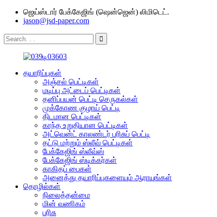
ஜெய்ஸ்டார் பேக்கேஜிங் (ஷென்ஜென்) லிமிடெட்.
jason@jsd-paper.com
தயாரிப்புகள்
அஞ்சல் பெட்டிகள்
மடிப்பு அட்டைப் பெட்டிகள்
தனிப்பயன் பெட்டி செருகல்கள்
முக்கோண குழாய் பெட்டி
திடமான பெட்டிகள்
காந்த உறுதியான பெட்டிகள்
அட்வென்ட் காலண்டர் பரிசுப் பெட்டி
தட்டு மற்றும் ஸ்லீவ் பெட்டிகள்
பேக்கேஜிங் ஸ்லீவ்ஸ்
பேக்கேஜிங் ஸ்டிக்கர்கள்
காகிதப் பைகள்
அனைத்து தயாரிப்புகளையும் ஆராயுங்கள்
தொழில்கள்
நிலைத்தன்மை
மின் வணிகம்
பரிசு