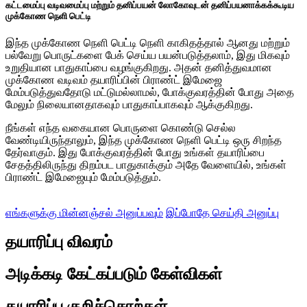
கட்டமைப்பு வடிவமைப்பு மற்றும் தனிப்பயன் லோகோவுடன் தனிப்பயனாக்கக்கூடிய
முக்கோண நெளி பெட்டி
இந்த முக்கோண நெளி பெட்டி நெளி காகிதத்தால் ஆனது மற்றும்
பல்வேறு பொருட்களை பேக் செய்ய பயன்படுத்தலாம், இது மிகவும்
உறுதியான பாதுகாப்பை வழங்குகிறது. அதன் தனித்துவமான
முக்கோண வடிவம் தயாரிப்பின் பிராண்ட் இமேஜை
மேம்படுத்துவதோடு மட்டுமல்லாமல், போக்குவரத்தின் போது அதை
மேலும் நிலையானதாகவும் பாதுகாப்பாகவும் ஆக்குகிறது.
நீங்கள் எந்த வகையான பொருளை கொண்டு செல்ல
வேண்டியிருந்தாலும், இந்த முக்கோண நெளி பெட்டி ஒரு சிறந்த
தேர்வாகும். இது போக்குவரத்தின் போது உங்கள் தயாரிப்பை
சேதத்திலிருந்து திறம்பட பாதுகாக்கும் அதே வேளையில், உங்கள்
பிராண்ட் இமேஜையும் மேம்படுத்தும்.
எங்களுக்கு மின்னஞ்சல் அனுப்பவும்
இப்போதே செய்தி அனுப்பு
தயாரிப்பு விவரம்
அடிக்கடி கேட்கப்படும் கேள்விகள்
தயாரிப்பு குறிச்சொற்கள்