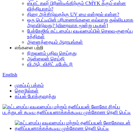
ஸ்பாட் கலர் பிரிண்டிங்கிற்கும் CMYK க்கும் என்ன
வித்தியாசம்?
திரை அச்சிடுவதற்கு UV மை என்றால் என்ன?
ஒரு பெட்டியின் பரிமாணங்களை எவ்வாறு துல்லியமாக
அளவிடுவது? [விரைவாக மூன்று படிகள்]
பேக்கேஜிங் கட்டமைப்பு வடிவமைப்பில் செலவு-குறைப்பு
உத்திகள்
அனைத்தையும் ஆராயுங்கள்
எங்களை பற்றி
நிறுவனம் பதிவு செய்தது
ஆன்லைன் செய்தி
வி.ஆர். விசிட் ஃபேக்டரி
English
முகப்புப் பக்கம்
தொழில்கள்
கப்பல் போக்குவரத்து