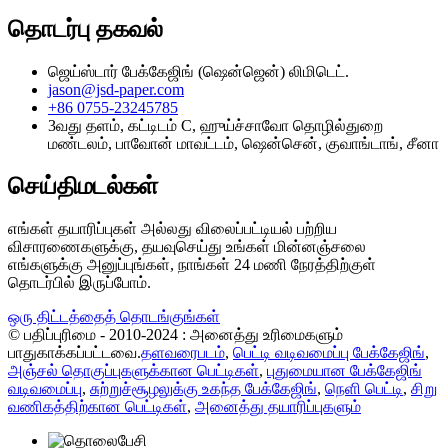
தொடர்பு தகவல்
ஜெய்ஸ்டார் பேக்கேஜிங் (ஷென்ஜென்) லிமிடெட்.
jason@jsd-paper.com
+86 0755-23245785
3வது தளம், கட்டிடம் C, ஹுய்ச்சாவோ தொழில்துறை
மண்டலம், பாவோன் மாவட்டம், ஷென்சென், குவாங்டாங், சீனா
செய்திமடல்கள்
எங்கள் தயாரிப்புகள் அல்லது விலைப்பட்டியல் பற்றிய
விசாரணைகளுக்கு, தயவுசெய்து உங்கள் மின்னஞ்சலை
எங்களுக்கு அனுப்புங்கள், நாங்கள் 24 மணி நேரத்திற்குள்
தொடர்பில் இருப்போம்.
ஒரு திட்டத்தைத் தொடங்குங்கள்
© பதிப்புரிமை - 2010-2024 : அனைத்து உரிமைகளும்
பாதுகாக்கப்பட்டவை.
தளவரைபடம்
,
பெட்டி வடிவமைப்பு பேக்கேஜிங்
,
அஞ்சல் தொகுப்புகளுக்கான பெட்டிகள்
,
புதுமையான பேக்கேஜிங்
வடிவமைப்பு
,
சுற்றுச்சூழலுக்கு உகந்த பேக்கேஜிங்
,
நெளி பெட்டி
,
சிறு
வணிகத்திற்கான பெட்டிகள்
,
அனைத்து தயாரிப்புகளும்