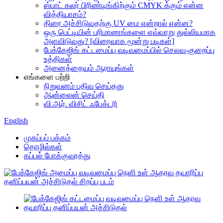
ஸ்பாட் கலர் பிரிண்டிங்கிற்கும் CMYK க்கும் என்ன
வித்தியாசம்?
திரை அச்சிடுவதற்கு UV மை என்றால் என்ன?
ஒரு பெட்டியின் பரிமாணங்களை எவ்வாறு துல்லியமாக
அளவிடுவது? [விரைவாக மூன்று படிகள்]
பேக்கேஜிங் கட்டமைப்பு வடிவமைப்பில் செலவு-குறைப்பு
உத்திகள்
அனைத்தையும் ஆராயுங்கள்
எங்களை பற்றி
நிறுவனம் பதிவு செய்தது
ஆன்லைன் செய்தி
வி.ஆர். விசிட் ஃபேக்டரி
English
முகப்புப் பக்கம்
தொழில்கள்
கப்பல் போக்குவரத்து