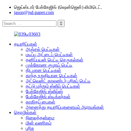
ஜெய்ஸ்டார் பேக்கேஜிங் (ஷென்ஜென்) லிமிடெட்.
jason@jsd-paper.com
தயாரிப்புகள்
அஞ்சல் பெட்டிகள்
மடிப்பு அட்டைப் பெட்டிகள்
தனிப்பயன் பெட்டி செருகல்கள்
முக்கோண குழாய் பெட்டி
திடமான பெட்டிகள்
காந்த உறுதியான பெட்டிகள்
அட்வென்ட் காலண்டர் பரிசுப் பெட்டி
தட்டு மற்றும் ஸ்லீவ் பெட்டிகள்
பேக்கேஜிங் ஸ்லீவ்ஸ்
பேக்கேஜிங் ஸ்டிக்கர்கள்
காகிதப் பைகள்
அனைத்து தயாரிப்புகளையும் ஆராயுங்கள்
தொழில்கள்
நிலைத்தன்மை
மின் வணிகம்
பரிசு