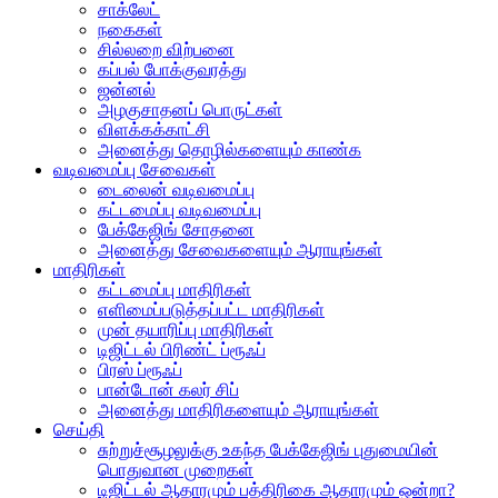
சாக்லேட்
நகைகள்
சில்லறை விற்பனை
கப்பல் போக்குவரத்து
ஜன்னல்
அழகுசாதனப் பொருட்கள்
விளக்கக்காட்சி
அனைத்து தொழில்களையும் காண்க
வடிவமைப்பு சேவைகள்
டைலைன் வடிவமைப்பு
கட்டமைப்பு வடிவமைப்பு
பேக்கேஜிங் சோதனை
அனைத்து சேவைகளையும் ஆராயுங்கள்
மாதிரிகள்
கட்டமைப்பு மாதிரிகள்
எளிமைப்படுத்தப்பட்ட மாதிரிகள்
முன் தயாரிப்பு மாதிரிகள்
டிஜிட்டல் பிரிண்ட் ப்ரூஃப்
பிரஸ் ப்ரூஃப்
பான்டோன் கலர் சிப்
அனைத்து மாதிரிகளையும் ஆராயுங்கள்
செய்தி
சுற்றுச்சூழலுக்கு உகந்த பேக்கேஜிங் புதுமையின்
பொதுவான முறைகள்
டிஜிட்டல் ஆதாரமும் பத்திரிகை ஆதாரமும் ஒன்றா?