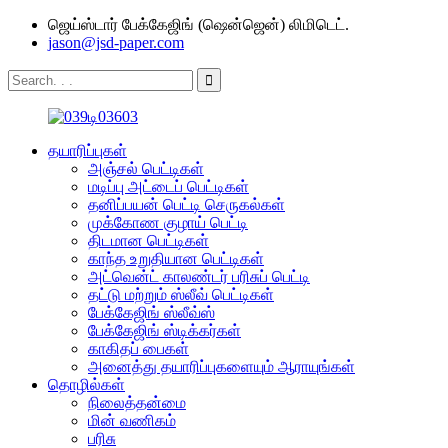
ஜெய்ஸ்டார் பேக்கேஜிங் (ஷென்ஜென்) லிமிடெட்.
jason@jsd-paper.com
தயாரிப்புகள்
அஞ்சல் பெட்டிகள்
மடிப்பு அட்டைப் பெட்டிகள்
தனிப்பயன் பெட்டி செருகல்கள்
முக்கோண குழாய் பெட்டி
திடமான பெட்டிகள்
காந்த உறுதியான பெட்டிகள்
அட்வென்ட் காலண்டர் பரிசுப் பெட்டி
தட்டு மற்றும் ஸ்லீவ் பெட்டிகள்
பேக்கேஜிங் ஸ்லீவ்ஸ்
பேக்கேஜிங் ஸ்டிக்கர்கள்
காகிதப் பைகள்
அனைத்து தயாரிப்புகளையும் ஆராயுங்கள்
தொழில்கள்
நிலைத்தன்மை
மின் வணிகம்
பரிசு