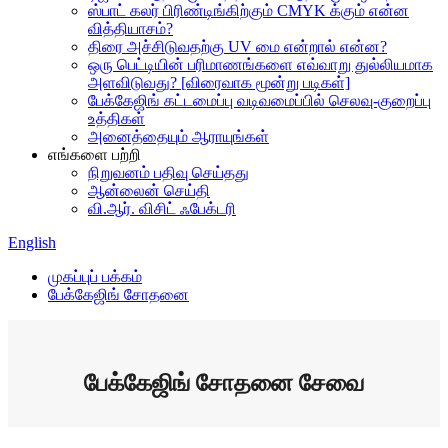
ஸ்பாட் கலர் பிரிண்டிங்கிற்கும் CMYK க்கும் என்ன
வித்தியாசம்?
திரை அச்சிடுவதற்கு UV மை என்றால் என்ன?
ஒரு பெட்டியின் பரிமாணங்களை எவ்வாறு துல்லியமாக
அளவிடுவது? [விரைவாக மூன்று படிகள்]
பேக்கேஜிங் கட்டமைப்பு வடிவமைப்பில் செலவு-குறைப்பு
உத்திகள்
அனைத்தையும் ஆராயுங்கள்
எங்களை பற்றி
நிறுவனம் பதிவு செய்தது
ஆன்லைன் செய்தி
வி.ஆர். விசிட் ஃபேக்டரி
English
முகப்புப் பக்கம்
பேக்கேஜிங் சோதனை
பேக்கேஜிங் சோதனை சேவை