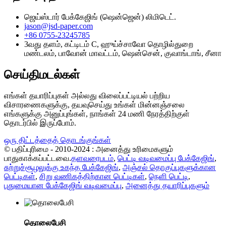
ஜெய்ஸ்டார் பேக்கேஜிங் (ஷென்ஜென்) லிமிடெட்.
jason@jsd-paper.com
+86 0755-23245785
3வது தளம், கட்டிடம் C, ஹுய்ச்சாவோ தொழில்துறை
மண்டலம், பாவோன் மாவட்டம், ஷென்சென், குவாங்டாங், சீனா
செய்திமடல்கள்
எங்கள் தயாரிப்புகள் அல்லது விலைப்பட்டியல் பற்றிய
விசாரணைகளுக்கு, தயவுசெய்து உங்கள் மின்னஞ்சலை
எங்களுக்கு அனுப்புங்கள், நாங்கள் 24 மணி நேரத்திற்குள்
தொடர்பில் இருப்போம்.
ஒரு திட்டத்தைத் தொடங்குங்கள்
© பதிப்புரிமை - 2010-2024 : அனைத்து உரிமைகளும்
பாதுகாக்கப்பட்டவை.
தளவரைபடம்
,
பெட்டி வடிவமைப்பு பேக்கேஜிங்
,
சுற்றுச்சூழலுக்கு உகந்த பேக்கேஜிங்
,
அஞ்சல் தொகுப்புகளுக்கான
பெட்டிகள்
,
சிறு வணிகத்திற்கான பெட்டிகள்
,
நெளி பெட்டி
,
புதுமையான பேக்கேஜிங் வடிவமைப்பு
,
அனைத்து தயாரிப்புகளும்
தொலைபேசி