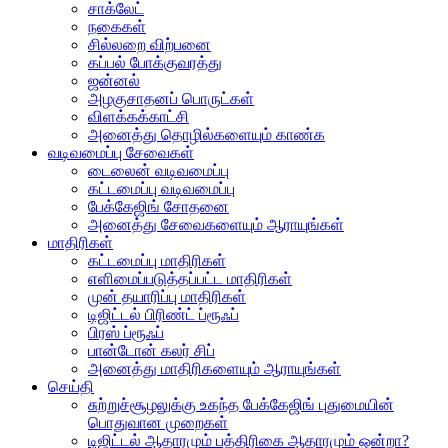
சாக்லேட்
நகைகள்
சில்லறை விற்பனை
கப்பல் போக்குவரத்து
ஜன்னல்
அழகுசாதனப் பொருட்கள்
விளக்கக்காட்சி
அனைத்து தொழில்களையும் காண்க
வடிவமைப்பு சேவைகள்
டைலைன் வடிவமைப்பு
கட்டமைப்பு வடிவமைப்பு
பேக்கேஜிங் சோதனை
அனைத்து சேவைகளையும் ஆராயுங்கள்
மாதிரிகள்
கட்டமைப்பு மாதிரிகள்
எளிமைப்படுத்தப்பட்ட மாதிரிகள்
முன் தயாரிப்பு மாதிரிகள்
டிஜிட்டல் பிரிண்ட் ப்ரூஃப்
பிரஸ் ப்ரூஃப்
பான்டோன் கலர் சிப்
அனைத்து மாதிரிகளையும் ஆராயுங்கள்
செய்தி
சுற்றுச்சூழலுக்கு உகந்த பேக்கேஜிங் புதுமையின்
பொதுவான முறைகள்
டிஜிட்டல் ஆதாரமும் பத்திரிகை ஆதாரமும் ஒன்றா?