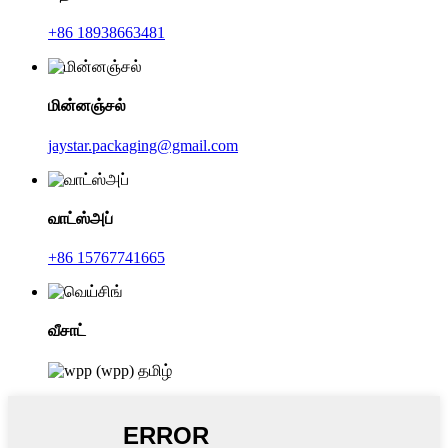
+86 18938663481
மின்னஞ்சல்
jaystar.packaging@gmail.com
வாட்ஸ்அப்
+86 15767741665
வீசாட்