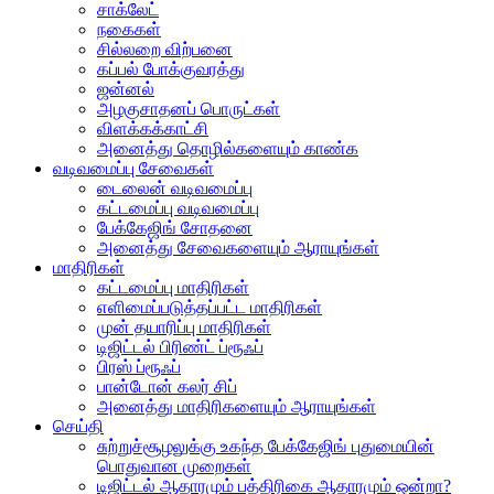
சாக்லேட்
நகைகள்
சில்லறை விற்பனை
கப்பல் போக்குவரத்து
ஜன்னல்
அழகுசாதனப் பொருட்கள்
விளக்கக்காட்சி
அனைத்து தொழில்களையும் காண்க
வடிவமைப்பு சேவைகள்
டைலைன் வடிவமைப்பு
கட்டமைப்பு வடிவமைப்பு
பேக்கேஜிங் சோதனை
அனைத்து சேவைகளையும் ஆராயுங்கள்
மாதிரிகள்
கட்டமைப்பு மாதிரிகள்
எளிமைப்படுத்தப்பட்ட மாதிரிகள்
முன் தயாரிப்பு மாதிரிகள்
டிஜிட்டல் பிரிண்ட் ப்ரூஃப்
பிரஸ் ப்ரூஃப்
பான்டோன் கலர் சிப்
அனைத்து மாதிரிகளையும் ஆராயுங்கள்
செய்தி
சுற்றுச்சூழலுக்கு உகந்த பேக்கேஜிங் புதுமையின்
பொதுவான முறைகள்
டிஜிட்டல் ஆதாரமும் பத்திரிகை ஆதாரமும் ஒன்றா?