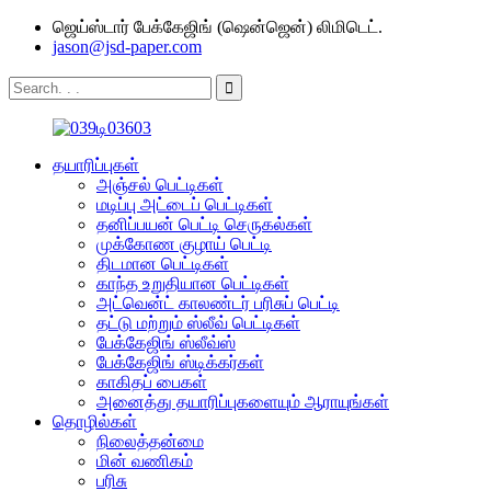
ஜெய்ஸ்டார் பேக்கேஜிங் (ஷென்ஜென்) லிமிடெட்.
jason@jsd-paper.com
தயாரிப்புகள்
அஞ்சல் பெட்டிகள்
மடிப்பு அட்டைப் பெட்டிகள்
தனிப்பயன் பெட்டி செருகல்கள்
முக்கோண குழாய் பெட்டி
திடமான பெட்டிகள்
காந்த உறுதியான பெட்டிகள்
அட்வென்ட் காலண்டர் பரிசுப் பெட்டி
தட்டு மற்றும் ஸ்லீவ் பெட்டிகள்
பேக்கேஜிங் ஸ்லீவ்ஸ்
பேக்கேஜிங் ஸ்டிக்கர்கள்
காகிதப் பைகள்
அனைத்து தயாரிப்புகளையும் ஆராயுங்கள்
தொழில்கள்
நிலைத்தன்மை
மின் வணிகம்
பரிசு