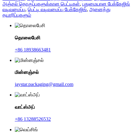
அஞ்சல் தொகுப்புகளுக்கான பெட்டிகள்
,
புதுமையான பேக்கேஜிங்
வடிவமைப்பு
,
பெட்டி வடிவமைப்பு பேக்கேஜிங்
,
அனைத்து
தயாரிப்புகளும்
தொலைபேசி
+86 18938663481
மின்னஞ்சல்
jaystar.packaging@gmail.com
வாட்ஸ்அப்
+86 13288526532