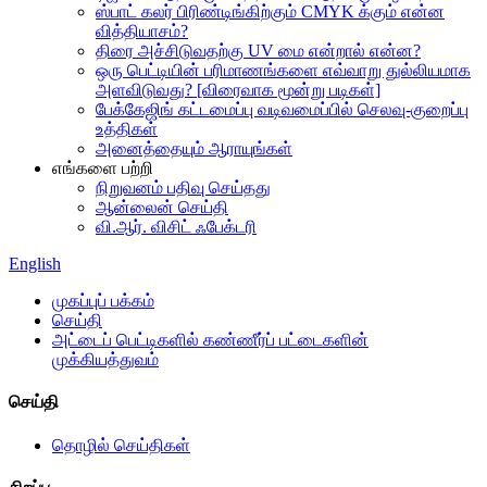
ஸ்பாட் கலர் பிரிண்டிங்கிற்கும் CMYK க்கும் என்ன
வித்தியாசம்?
திரை அச்சிடுவதற்கு UV மை என்றால் என்ன?
ஒரு பெட்டியின் பரிமாணங்களை எவ்வாறு துல்லியமாக
அளவிடுவது? [விரைவாக மூன்று படிகள்]
பேக்கேஜிங் கட்டமைப்பு வடிவமைப்பில் செலவு-குறைப்பு
உத்திகள்
அனைத்தையும் ஆராயுங்கள்
எங்களை பற்றி
நிறுவனம் பதிவு செய்தது
ஆன்லைன் செய்தி
வி.ஆர். விசிட் ஃபேக்டரி
English
முகப்புப் பக்கம்
செய்தி
அட்டைப் பெட்டிகளில் கண்ணீர்ப் பட்டைகளின்
முக்கியத்துவம்
செய்தி
தொழில் செய்திகள்