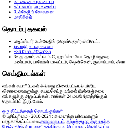
டைலைன் வடிவமைப்பு
கட்டமைப்பு வடிவமைப்பு
பேக்கேஜிங் சோதனை
மாதிரிகள்
தொடர்பு தகவல்
ஜெய்ஸ்டார் பேக்கேஜிங் (ஷென்ஜென்) லிமிடெட்.
jason@jsd-paper.com
+86 0755-23245785
3வது தளம், கட்டிடம் C, ஹுய்ச்சாவோ தொழில்துறை
மண்டலம், பாவோன் மாவட்டம், ஷென்சென், குவாங்டாங், சீனா
செய்திமடல்கள்
எங்கள் தயாரிப்புகள் அல்லது விலைப்பட்டியல் பற்றிய
விசாரணைகளுக்கு, தயவுசெய்து உங்கள் மின்னஞ்சலை
எங்களுக்கு அனுப்புங்கள், நாங்கள் 24 மணி நேரத்திற்குள்
தொடர்பில் இருப்போம்.
ஒரு திட்டத்தைத் தொடங்குங்கள்
© பதிப்புரிமை - 2010-2024 : அனைத்து உரிமைகளும்
பாதுகாக்கப்பட்டவை.
தளவரைபடம்
,
சுற்றுச்சூழலுக்கு உகந்த
பேக்கேஜிங்
,
சிறு வணிகத்திற்கான பெட்டிகள்
,
நெளி பெட்டி
,